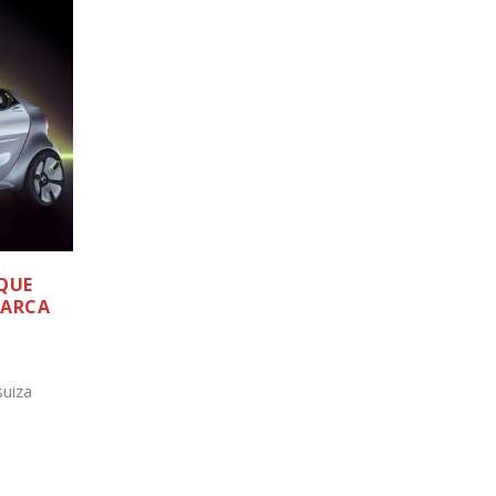
QUE
MARCA
suiza