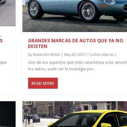
L
S
GRANDES MARCAS DE AUTOS QUE YA NO
EXISTEN
by
Redacción Motor
|
May 20, 2019
|
Coches
,
Marcas
|
 que
Uno de los aspectos que más caracteriza a los aman
los autos, suele ser la nostalgia por...
READ MORE