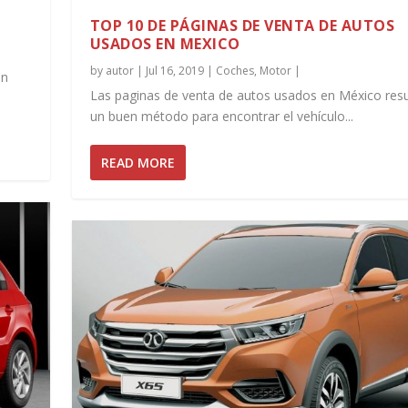
TOP 10 DE PÁGINAS DE VENTA DE AUTOS
USADOS EN MEXICO
by
autor
|
Jul 16, 2019
|
Coches
,
Motor
|
en
Las paginas de venta de autos usados en México resu
un buen método para encontrar el vehículo...
READ MORE