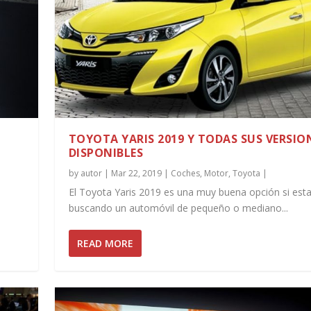
TOYOTA YARIS 2019 Y TODAS SUS VERSIO
DISPONIBLES
by
autor
|
Mar 22, 2019
|
Coches
,
Motor
,
Toyota
|
El Toyota Yaris 2019 es una muy buena opción si es
buscando un automóvil de pequeño o mediano...
READ MORE