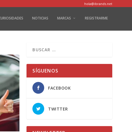
hola@ibrands.net
CURIOSIDADES
NOTICIAS
MARCAS
REGISTRARME
SÍGUENOS
FACEBOOK
TWITTER