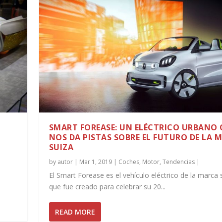
SMART FOREASE: UN ELÉCTRICO URBANO 
NOS DA PISTAS SOBRE EL FUTURO DE LA 
SUIZA
by
autor
|
Mar 1, 2019
|
Coches
,
Motor
,
Tendencias
|
El Smart Forease es el vehículo eléctrico de la marca 
que fue creado para celebrar su 20...
READ MORE