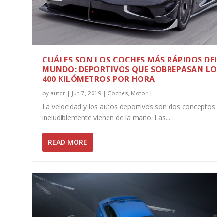
CUÁLES SON LOS COCHES MÁS RÁPIDOS DE
MUNDO: DEPORTIVOS QUE SOBREPASAN LO
400 KILÓMETROS POR HORA
by
autor
|
Jun 7, 2019
|
Coches
,
Motor
|
La velocidad y los autos deportivos son dos conceptos
ineludiblemente vienen de la mano. Las...
READ MORE