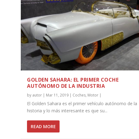
GOLDEN SAHARA: EL PRIMER COCHE
AUTÓNOMO DE LA INDUSTRIA
by
autor
|
Mar 11, 2019
|
Coches
,
Motor
|
El Golden Sahara es el primer vehículo autónomo de la
historia y lo más interesante es que su...
READ MORE