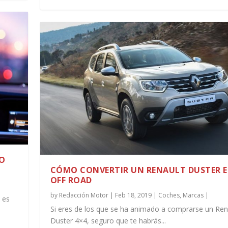
TO
CÓMO CONVERTIR UN RENAULT DUSTER 
OFF ROAD
by
Redacción Motor
|
Feb 18, 2019
|
Coches
,
Marcas
|
 es
Si eres de los que se ha animado a comprarse un Ren
Duster 4×4, seguro que te habrás...