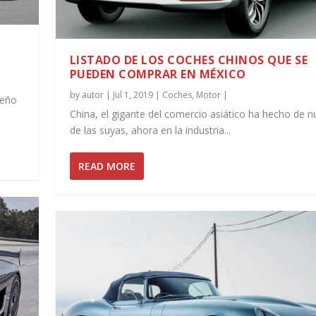
LISTADO DE LOS COCHES CHINOS QUE SE
PUEDEN COMPRAR EN MÉXICO
by
autor
|
Jul 1, 2019
|
Coches
,
Motor
|
ueño
China, el gigante del comercio asiático ha hecho de 
de las suyas, ahora en la industria...
READ MORE