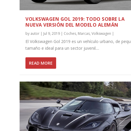
VOLKSWAGEN GOL 2019: TODO SOBRE LA
NUEVA VERSIÓN DEL MODELO ALEMÁN
by
autor
|
Jul 9, 2019
|
Coches
,
Marcas
,
Volkswagen
|
El Volkswagen Gol 2019 es un vehículo urbano, de peq
tamaño e ideal para un sector juvenil....
READ MORE