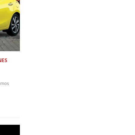
NES
tamos