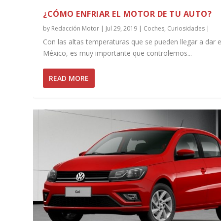
¿CÓMO ENFRIAR EL MOTOR DE TU AUTO?
by
Redacción Motor
|
Jul 29, 2019
|
Coches
,
Curiosidades
|
Con las altas temperaturas que se pueden llegar a dar 
México, es muy importante que controlemos...
READ MORE